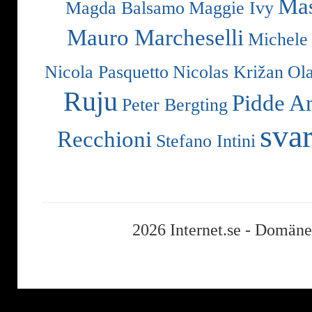
Mas
Magda Balsamo
Maggie Ivy
Mauro Marcheselli
Michele
Nicola Pasquetto
Nicolas Križan
Ol
Ruju
Pidde A
Peter Bergting
svar
Recchioni
Stefano Intini
2026 Internet.se -
Domäner,