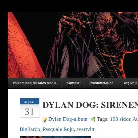
Välkommen till Ades Media
Kontakt
Prenumeration
Utgivni
DYLAN DOG: SIRENE
augusti
31
Dylan Dog-album
Tags:
100 sidor
,
Au
Bigliardo
,
Pasquale Ruju
,
svartvitt