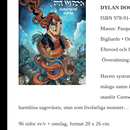
DYLAN DOG
ISBN 978-91-
Manus: Pasqua
Bigliardo • 
Efterord och 
Översättning:
Havets systrar
många namn i
utanför Cornw
harmlösa sagoväsen, utan som livsfarliga monster…
96 sidor sv/v + omslag, format 20 x 26 cm.