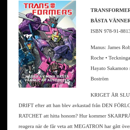
TRANSFORMER
BÄSTA VÄNNE
ISBN 978-91-8813
Manus: James Rob
Roche • Teckninga
Hayato Sakamoto m
Boström
KRIGET ÄR SLUT.
DRIFT efter att han blev avkastad från DEN 
RATCHET att hitta honom? Hur kommer SKAR
reagera när de får veta att MEGATRON har gått över