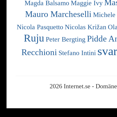
Mas
Magda Balsamo
Maggie Ivy
Mauro Marcheselli
Michele
Nicola Pasquetto
Nicolas Križan
Ol
Ruju
Pidde A
Peter Bergting
svar
Recchioni
Stefano Intini
2026 Internet.se -
Domäner,