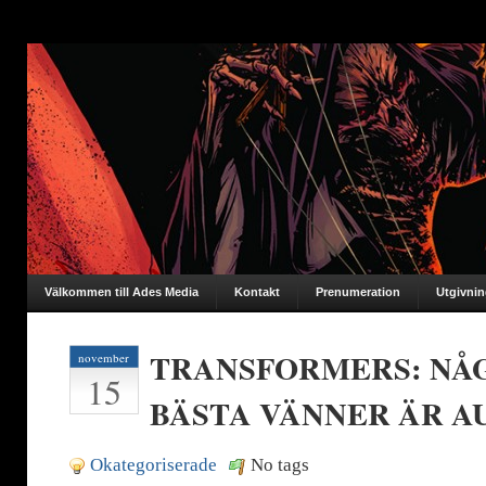
Välkommen till Ades Media
Kontakt
Prenumeration
Utgivni
TRANSFORMERS: NÅG
november
15
BÄSTA VÄNNER ÄR 
Okategoriserade
No tags