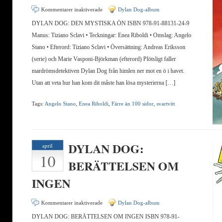
för
Kommentarer inaktiverade
Dylan Dog-album
DYLAN
DYLAN DOG: DEN MYSTISKA ÖN ISBN 978-91-88131-24-9
DOG:
Manus: Tiziano Sclavi • Teckningar: Enea Riboldi • Omslag: Angelo
DEN
Stano • Efterord: Tiziano Sclavi • Översättning: Andreas Eriksson
MYSTISKA
(serie) och Marie Vasponi-Björkman (efterord) Plötsligt faller
ÖN
mardrömsdetektiven Dylan Dog från himlen ner mot en ö i havet.
Utan att veta hur han kom dit måste han lösa mysterierna […]
Tags:
Angelo Stano
,
Enea Riboldi
,
Färre än 100 sidor
,
svartvitt
DYLAN DOG:
april
10
BERÄTTELSEN OM
INGEN
för
Kommentarer inaktiverade
Dylan Dog-album
DYLAN
DYLAN DOG: BERÄTTELSEN OM INGEN ISBN 978-91-