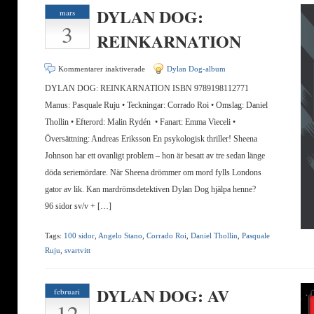
DYLAN DOG:
mars
3
REINKARNATION
för
Kommentarer inaktiverade
Dylan Dog-album
DYLAN
DYLAN DOG: REINKARNATION ISBN 9789198112771
DOG:
Manus: Pasquale Ruju • Teckningar: Corrado Roi • Omslag: Daniel
REINKARNATION
Thollin • Efterord: Malin Rydén • Fanart: Emma Vieceli •
Översättning: Andreas Eriksson En psykologisk thriller! Sheena
Johnson har ett ovanligt problem – hon är besatt av tre sedan länge
döda seriemördare. När Sheena drömmer om mord fylls Londons
gator av lik. Kan mardrömsdetektiven Dylan Dog hjälpa henne?
96 sidor sv/v + […]
Tags:
100 sidor
,
Angelo Stano
,
Corrado Roi
,
Daniel Thollin
,
Pasquale
Ruju
,
svartvitt
DYLAN DOG: AV
februari
12