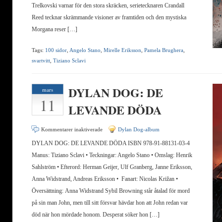
Trelkovski varnar för den stora skräcken, serietecknaren Crandall
Reed tecknar skrämmande visioner av framtiden och den mystiska
Morgana reser […]
Tags:
100 sidor
,
Angelo Stano
,
Mirelle Eriksson
,
Pamela Brughera
,
svartvitt
,
Tiziano Sclavi
DYLAN DOG: DE
mars
11
LEVANDE DÖDA
för
Kommentarer inaktiverade
Dylan Dog-album
DYLAN
DYLAN DOG: DE LEVANDE DÖDA ISBN 978-91-88131-03-4
DOG:
Manus: Tiziano Sclavi • Teckningar: Angelo Stano • Omslag: Henrik
DE
Sahlström • Efterord: Herman Geijer, Ulf Granberg, Janne Eriksson,
LEVANDE
Anna Widstrand, Andreas Eriksson • Fanart: Nicolas Križan •
DÖDA
Översättning: Anna Widstrand Sybil Browning står åtalad för mord
på sin man John, men till sitt försvar hävdar hon att John redan var
död när hon mördade honom. Desperat söker hon […]