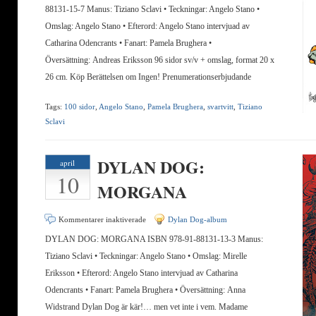
DOG:
88131-15-7 Manus: Tiziano Sclavi • Teckningar: Angelo Stano •
BERÄTTELSEN
Omslag: Angelo Stano • Efterord: Angelo Stano intervjuad av
OM
Catharina Odencrants • Fanart: Pamela Brughera •
INGEN
Översättning: Andreas Eriksson 96 sidor sv/v + omslag, format 20 x
26 cm. Köp Berättelsen om Ingen! Prenumerationserbjudande
Tags:
100 sidor
,
Angelo Stano
,
Pamela Brughera
,
svartvitt
,
Tiziano
Sclavi
DYLAN DOG:
april
10
MORGANA
för
Kommentarer inaktiverade
Dylan Dog-album
DYLAN
DYLAN DOG: MORGANA ISBN 978-91-88131-13-3 Manus:
DOG:
Tiziano Sclavi • Teckningar: Angelo Stano • Omslag: Mirelle
MORGANA
Eriksson • Efterord: Angelo Stano intervjuad av Catharina
Odencrants • Fanart: Pamela Brughera • Översättning: Anna
Widstrand Dylan Dog är kär!… men vet inte i vem. Madame