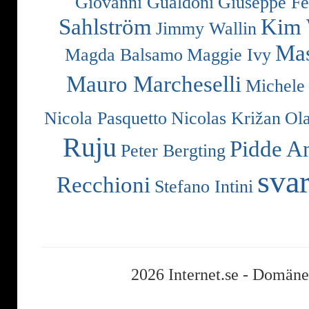
Giovanni Gualdoni
Giuseppe Fe
Sahlström
Kim 
Jimmy Wallin
Mas
Magda Balsamo
Maggie Ivy
Mauro Marcheselli
Michele
Nicola Pasquetto
Nicolas Križan
Ol
Ruju
Pidde A
Peter Bergting
svar
Recchioni
Stefano Intini
2026 Internet.se -
Domäner,