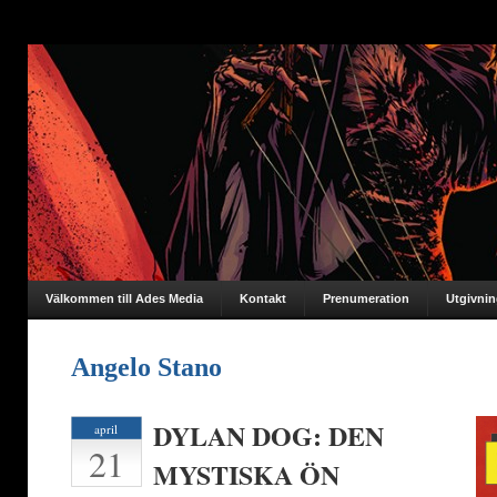
Välkommen till Ades Media
Kontakt
Prenumeration
Utgivni
Angelo Stano
DYLAN DOG: DEN
april
21
MYSTISKA ÖN