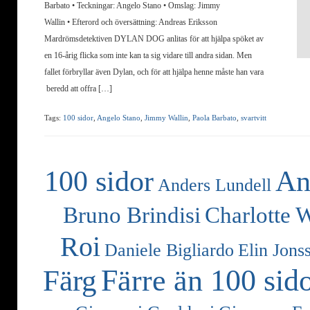
Barbato • Teckningar: Angelo Stano • Omslag: Jimmy
VILA
Wallin • Efterord och översättning: Andreas Eriksson
I
Mardrömsdetektiven DYLAN DOG anlitas för att hjälpa spöket av
FRID
en 16-årig flicka som inte kan ta sig vidare till andra sidan. Men
fallet förbryllar även Dylan, och för att hjälpa henne måste han vara
beredd att offra […]
Tags:
100 sidor
,
Angelo Stano
,
Jimmy Wallin
,
Paola Barbato
,
svartvitt
100 sidor
An
Anders Lundell
Bruno Brindisi
Charlotte 
Roi
Daniele Bigliardo
Elin Jons
Färre än 100 sid
Färg