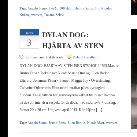
Tags:
Angelo Stano
,
Fler än 100 sidor
,
Henrik Sahlström
,
Nicolas
Križan
,
svartvitt
,
Tiziano Sclavi
DYLAN DOG:
mars
3
HJÄRTA AV STEN
för
Kommentarer inaktiverade
Dylan Dog-album
DYLAN
DYLAN DOG: HJÄRTA AV STEN ISBN 9789198112795 Manus:
DOG:
Bruno Enna • Teckningar: Nicola Mari • Omslag: Ellen Barkin •
HJÄRTA
Efterord: Johannes Pinter • Fanart: Maggie Ivy • Översättning:
AV
Catharina Odencrants Flera mord inträffar på en kyrkogård i
STEN
London. Enligt vittnen har gravstatyerna vaknat till liv och hämnas
på de som inte visar respekt för de döda… 96 sidor sv/v + omslag,
format 20 x 26 cm. Utgiven i april 2015. Köp Hjärta […]
Tags:
Angelo Stano
,
Bruno Enna
,
Ellen Barkin
,
Nicola Mari
,
svartvitt