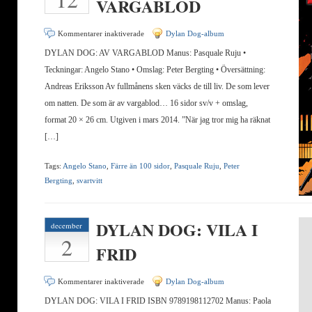
VARGABLOD
för
Kommentarer inaktiverade
Dylan Dog-album
DYLAN
DYLAN DOG: AV VARGABLOD Manus: Pasquale Ruju •
DOG:
Teckningar: Angelo Stano • Omslag: Peter Bergting • Översättning:
AV
Andreas Eriksson Av fullmånens sken väcks de till liv. De som lever
VARGABLOD
om natten. De som är av vargablod… 16 sidor sv/v + omslag,
format 20 × 26 cm. Utgiven i mars 2014. ”När jag tror mig ha räknat
[…]
Tags:
Angelo Stano
,
Färre än 100 sidor
,
Pasquale Ruju
,
Peter
Bergting
,
svartvitt
DYLAN DOG: VILA I
december
2
FRID
för
Kommentarer inaktiverade
Dylan Dog-album
DYLAN
DYLAN DOG: VILA I FRID ISBN 9789198112702 Manus: Paola
DOG: