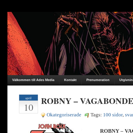
Välkommen till Ades Media
Kontakt
Prenumeration
Utgivni
ROBNY – VAGABOND
april
10
Okategoriserade
Tags:
100 sidor
,
svar
ROBNY – V