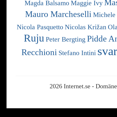
Mas
Magda Balsamo
Maggie Ivy
Mauro Marcheselli
Michele
Nicola Pasquetto
Nicolas Križan
Ol
Ruju
Pidde A
Peter Bergting
svar
Recchioni
Stefano Intini
2026 Internet.se -
Domäner,