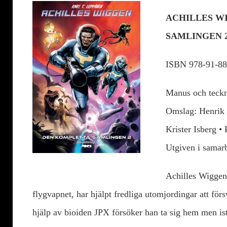
ACHILLES W
SAMLINGEN 
ISBN 978-91-88
Manus och teckn
Omslag: Henrik 
Krister Isberg •
Utgiven i samar
Achilles Wiggen,
flygvapnet, har hjälpt fredliga utomjordingar att för
hjälp av bioiden JPX försöker han ta sig hem men is