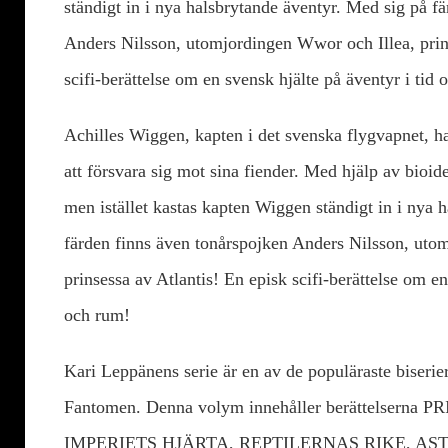
ständigt in i nya halsbrytande äventyr. Med sig på f
Anders Nilsson, utomjordingen Wwor och Illea, prins
scifi-berättelse om en svensk hjälte på äventyr i tid
Achilles Wiggen, kapten i det svenska flygvapnet, ha
att försvara sig mot sina fiender. Med hjälp av bioi
men istället kastas kapten Wiggen ständigt in i nya 
färden finns även tonårspojken Anders Nilsson, uto
prinsessa av Atlantis! En episk scifi-berättelse om en
och rum!
Kari Leppänens serie är en av de populäraste biserie
Fantomen. Denna volym innehåller berättelser
IMPERIETS HJÄRTA, REPTILERNAS RIKE, A