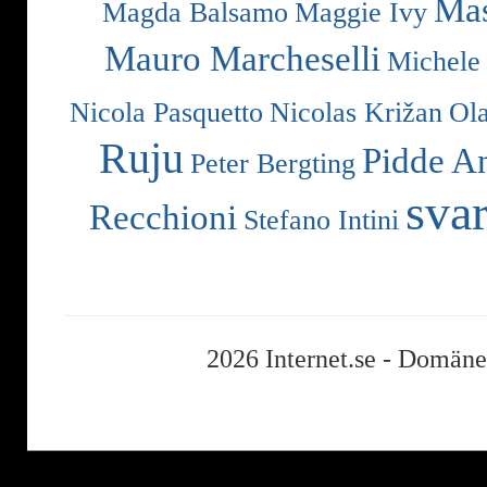
Mas
Magda Balsamo
Maggie Ivy
Mauro Marcheselli
Michele
Nicola Pasquetto
Nicolas Križan
Ol
Ruju
Pidde A
Peter Bergting
svar
Recchioni
Stefano Intini
2026 Internet.se -
Domäner,