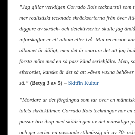
”Jag gillar verkligen Corrado Rois tecknarstil som t
mer realistiskt tecknade skräckserierna från över A
diggare av skräck- och detektivserier skulle jag än
införskaffar er ett album eller två. Min recension kan
albumet är dåligt, men det är snarare det att jag had
första möte med en så pass känd seriehjälte. Men, s
efterordet, kanske är det så att »även vuxna behöver
så.”
(Betyg 3 av 5)
–
Skitfin Kultur
”Mördare ur det förgångna som tar över en människa 
talets skräckfilmer. Corrado Rois teckningar har en
passar bra ihop med skildringen av det mänskliga p
och ger serien en passande stilmässig air av 70- och