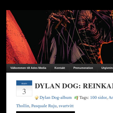
Välkommen till Ades Media
Kontakt
Prenumeration
Utgivni
DYLAN DOG: REINK
mars
3
Dylan Dog-album
Tags:
100 sidor
,
An
Thollin
,
Pasquale Ruju
,
svartvitt