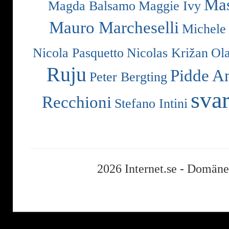
Mas
Magda Balsamo
Maggie Ivy
Mauro Marcheselli
Michele
Nicola Pasquetto
Nicolas Križan
Ol
Ruju
Pidde A
Peter Bergting
svar
Recchioni
Stefano Intini
2026 Internet.se -
Domäner,