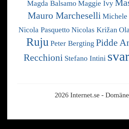
Mas
Magda Balsamo
Maggie Ivy
Mauro Marcheselli
Michele
Nicola Pasquetto
Nicolas Križan
Ol
Ruju
Pidde A
Peter Bergting
svar
Recchioni
Stefano Intini
2026 Internet.se -
Domäner,