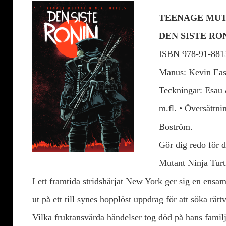
TEENAGE MUT
DEN SISTE RO
ISBN 978-91-881
Manus: Kevin Eas
Teckningar: Esau 
m.fl. • Översättni
Boström.
Gör dig redo för 
Mutant Ninja Turt
I ett framtida stridshärjat New York ger sig en ens
ut på ett till synes hopplöst uppdrag för att söka rätt
Vilka fruktansvärda händelser tog död på hans famil