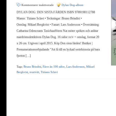
för
Kommentarer inaktiverade
Dylan Dog-album
DYLAN
DYLAN DOG: DEN SISTA FÄRDEN ISBN 9789198112788
DOG:
Manus: Tiziano Sclavi • Teckningar: Bruno Brindisi •
DEN
Omslag: Mikael Bergkvist • Fanart: Lars Andersson • Översättning:
SISTA
Catharina Odencrants Taxichauffören Nat möter spöken och anlitar
FÄRDEN
mardrömsdetektiven Dylan Dog. 16 sidor sv/v + omslag, format 20
x 26 cm. Utgiven i april 2015. Köp Den sista färden! Butiker |
Prenumerationserbjudande ”Att få till en lyckad seriehistoria på bara
fjorton […]
Tags:
Bruno Brindisi
,
Färre än 100 sidor
,
Lars Andersson
,
Mikael
Bergkvist
,
svartvitt
,
Tiziano Sclavi