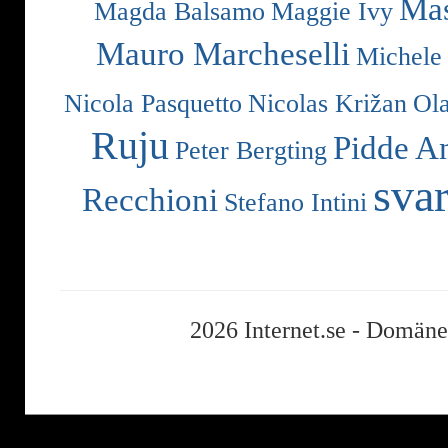
Mas
Magda Balsamo
Maggie Ivy
Mauro Marcheselli
Michele
Nicola Pasquetto
Nicolas Križan
Ol
Ruju
Pidde A
Peter Bergting
svar
Recchioni
Stefano Intini
2026 Internet.se -
Domäner,