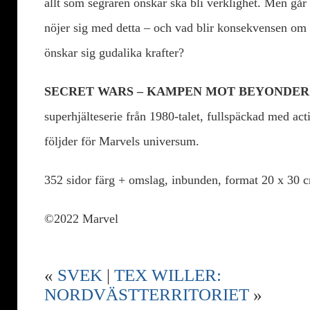
allt som segraren önskar ska bli verklighet. Men går 
nöjer sig med detta – och vad blir konsekvensen om 
önskar sig gudalika krafter?
SECRET WARS – KAMPEN MOT BEYONDER
superhjälteserie från 1980-talet, fullspäckad med act
följder för Marvels universum.
352 sidor färg + omslag, inbunden, format 20 x 30 
©2022 Marvel
«
SVEK
|
TEX WILLER:
NORDVÄSTTERRITORIET
»