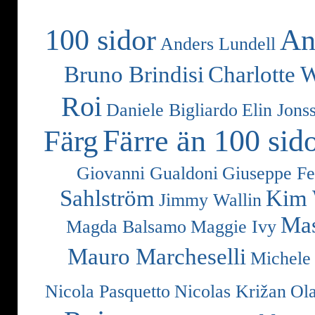
100 sidor
An
Anders Lundell
Bruno Brindisi
Charlotte 
Roi
Daniele Bigliardo
Elin Jons
Färre än 100 sid
Färg
Giovanni Gualdoni
Giuseppe Fe
Sahlström
Kim 
Jimmy Wallin
Mas
Magda Balsamo
Maggie Ivy
Mauro Marcheselli
Michele
Nicola Pasquetto
Nicolas Križan
Ol