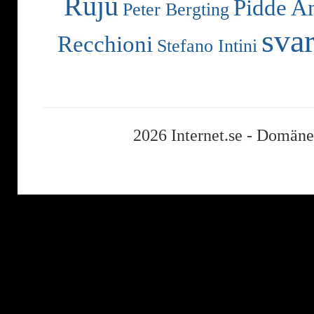
Ruju
Pidde A
Peter Bergting
svar
Recchioni
Stefano Intini
2026 Internet.se -
Domäner,