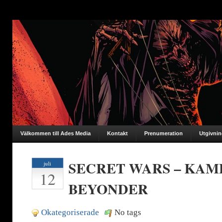
Välkommen till Ades Media
Kontakt
Prenumeration
Utgivni
SECRET WARS – KAM
juli
12
BEYONDER
Okategoriserade
No tags