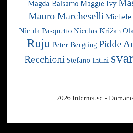
Mas
Magda Balsamo
Maggie Ivy
Mauro Marcheselli
Michele
Nicola Pasquetto
Nicolas Križan
Ol
Ruju
Pidde A
Peter Bergting
svar
Recchioni
Stefano Intini
2026 Internet.se -
Domäner,