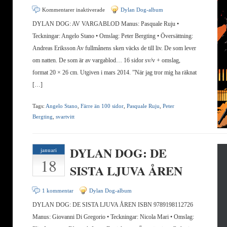
för
Kommentarer inaktiverade
Dylan Dog-album
DYLAN
DYLAN DOG: AV VARGABLOD Manus: Pasquale Ruju •
DOG:
Teckningar: Angelo Stano • Omslag: Peter Bergting • Översättning:
AV
Andreas Eriksson Av fullmånens sken väcks de till liv. De som lever
VARGABLOD
om natten. De som är av vargablod… 16 sidor sv/v + omslag,
format 20 × 26 cm. Utgiven i mars 2014. ”När jag tror mig ha räknat
[…]
Tags:
Angelo Stano
,
Färre än 100 sidor
,
Pasquale Ruju
,
Peter
Bergting
,
svartvitt
DYLAN DOG: DE
januari
18
SISTA LJUVA ÅREN
1 kommentar
Dylan Dog-album
DYLAN DOG: DE SISTA LJUVA ÅREN ISBN 9789198112726
Manus: Giovanni Di Gregorio • Teckningar: Nicola Mari • Omslag: