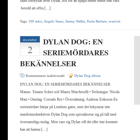
fallet förbryllar även Dylan, och för att hjälpa henne måste han vara
beredd att offra […]
Tags:
100 sidor
,
Angelo Stano
,
Jimmy Wallin
,
Paola Barbato
,
svartvitt
DYLAN DOG: EN
december
2
SERIEMÖRDARES
BEKÄNNELSER
för
Kommentarer inaktiverade
Dylan Dog-album
DYLAN
DYLAN DOG: EN SERIEMÖRDARES BEKÄNNELSER
DOG:
Manus: Tiziano Sclavi och Mauro Marcheselli • Teckningar: Nicola
EN
Mari • Omslag: Corrado Roi • Översättning: Andreas Eriksson En
SERIEMÖRDARES
seriemördare härjar på Londons gator, men det bekymrar inte
BEKÄNNELSER
mardrömsdetektiven Dylan Dog som specialiserar sig på fall med
övernaturliga inslag. Men vare sig Dylan vill det eller inte kommer
han att hamna […]