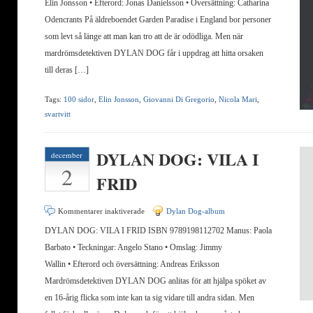
Elin Jonsson • Efterord: Jonas Danielsson • Översättning: Catharina
Odencrants På äldreboendet Garden Paradise i England bor personer
som levt så länge att man kan tro att de är odödliga. Men när
mardrömsdetektiven DYLAN DOG får i uppdrag att hitta orsaken
till deras […]
Tags:
100 sidor
,
Elin Jonsson
,
Giovanni Di Gregorio
,
Nicola Mari
,
svartvitt
DYLAN DOG: VILA I
december
2
FRID
för
Kommentarer inaktiverade
Dylan Dog-album
DYLAN
DYLAN DOG: VILA I FRID ISBN 9789198112702 Manus: Paola
DOG:
Barbato • Teckningar: Angelo Stano • Omslag: Jimmy
VILA
Wallin • Efterord och översättning: Andreas Eriksson
I
Mardrömsdetektiven DYLAN DOG anlitas för att hjälpa spöket av
FRID
en 16-årig flicka som inte kan ta sig vidare till andra sidan. Men