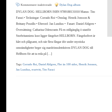
för
Kommentarer inaktiverade
Dylan Dog-album
DYLAN
DYLAN DOG: HELLBORN ISBN 9789188131010 Manus: Tito
DOG:
Faraci • Teckningar: Corrado Roi • Omslag: Henrik Jonsson &
HELLBORN
Brittany Pezzillo • Efterord: Jan Lundius • Fanart: Daniel Ahlgren •
Översättning: Catharina Odencrants På en otillgänglig ö utanför
Storbritanniens kust ligger fängelset HELLBORN. Fängelselivet är
hårt och plågsamt, och när flera fångar dör under mystiska
omständigheter beger sig mardrömsdetektiven DYLAN DOG till
Hellborn för att ta reda på […]
Tags:
Corrado Roi
,
Daniel Ahlgren
,
Fler än 100 sidor
,
Henrik Jonsson
,
Jan Lundius
,
svartvitt
,
Tito Faraci