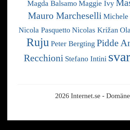
Mas
Magda Balsamo
Maggie Ivy
Mauro Marcheselli
Michele
Nicola Pasquetto
Nicolas Križan
Ol
Ruju
Pidde A
Peter Bergting
svar
Recchioni
Stefano Intini
2026 Internet.se -
Domäner,