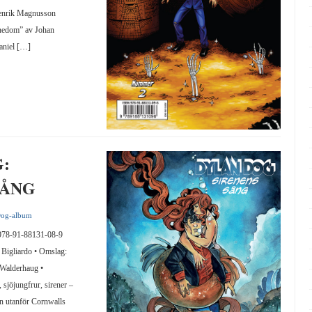
Henrik Magnusson
nedom” av Johan
aniel […]
:
SÅNG
Dog-album
8-91-88131-08-9
 Bigliardo • Omslag:
 Walderhaug •
 sjöjungfrur, sirener –
n utanför Cornwalls