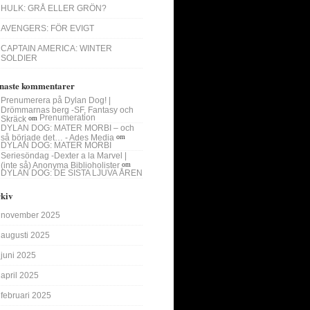
HULK: GRÅ ELLER GRÖN?
AVENGERS: FÖR EVIGT
CAPTAIN AMERICA: WINTER
SOLDIER
naste kommentarer
Prenumerera på Dylan Dog! |
Drömmarnas berg -SF, Fantasy och
Prenumeration
Skräck
om
DYLAN DOG: MATER MORBI – och
så började det… - Ades Media
om
DYLAN DOG: MATER MORBI
Seriesöndag -Dexter a la Marvel |
(inte så) Anonyma Biblioholister
om
DYLAN DOG: DE SISTA LJUVA ÅREN
kiv
november 2025
augusti 2025
juni 2025
april 2025
februari 2025