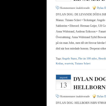
för
Kommentarer inaktiverade
Dylan 
DYLAN
DYLAN DOG: DE LEVANDE DÖDA ISBN 
DOG:
Manus: Tiziano Sclavi • Teckningar: Angelo
DE
Sahlström • Efterord: Herman Geijer, Ulf Gr
LEVANDE
Anna Widstrand, Andreas Eriksson • Fanart:
DÖDA
Översättning: Anna Widstrand Sybil Brownin
på sin man John, men till sitt försvar hävdar
död när hon mördade honom. Desperat söke
Tags:
Angelo Stano
,
Fler än 100 sidor
,
Henrik
Križan
,
svartvitt
,
Tiziano Sclavi
DYLAN DOG
augusti
13
HELLBORN
för
Kommentarer inaktiverade
Dylan 
DYLAN
DYLAN DOG: HELLBORN ISBN 97891881
DOG: