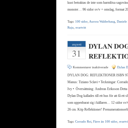
kust betraktas de inte som harmlösa sagoväse
monster… 96 sidor sv/v + omslag, format 2
Tags:
100 sidor
,
Aurora Walderhaug
,
Daniele 
Ruju
,
svartvitt
DYLAN DOG
augusti
31
REFLEKTI
för
Kommentarer inaktiverade
Dylan 
DYLAN
DYLAN DOG: REFLEKTIONER ISBN 978
DOG:
Manus: Tiziano Sclavi • Teckningar: Corrad
REFLEKTION
Ivy • Översättning: Andreas Eriksson Detta 
Dylan Dog kallades till ett hus för att få ett s
som uppenbarat sig i källaren… 12 sidor sv/
26 cm. Köp Reflektioner! Prenumerationser
Tags:
Corrado Roi
,
Färre än 100 sidor
,
svartvi