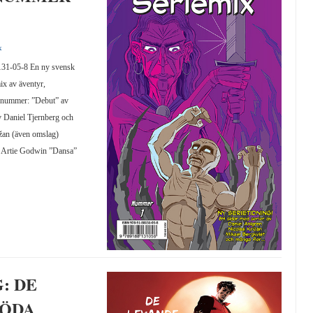
x
-05-8 En ny svensk
ix av äventyr,
ta nummer: ”Debut” av
 Daniel Tjernberg och
ižan (även omslag)
ch Artie Godwin ”Dansa”
: DE
DÖDA