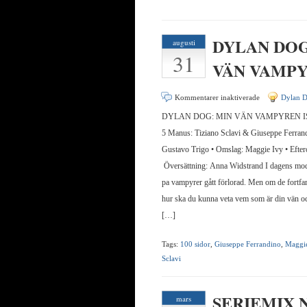
DYLAN DOG
augusti
31
VÄN VAMP
för
Kommentarer inaktiverade
Dylan 
DYLAN
DYLAN DOG: MIN VÄN VAMPYREN ISB
DOG:
5 Manus: Tiziano Sclavi & Giuseppe Ferrand
MIN
Gustavo Trigo • Omslag: Maggie Ivy • Efter
VÄN
Översättning: Anna Widstrand I dagens mod
VAMPYREN
pa vampyrer gått förlorad. Men om de fortfar
hur ska du kunna veta vem som är din vän oc
[…]
Tags:
100 sidor
,
Giuseppe Ferrandino
,
Maggie
Sclavi
SERIEMIX
mars