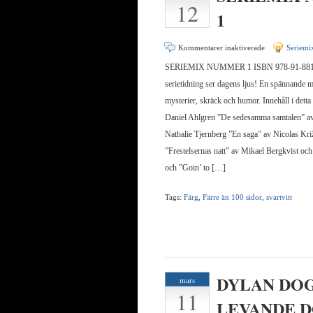
12
1
för
Kommentarer inaktiverade
Seriemi
SERIEMIX
SERIEMIX NUMMER 1 ISBN 978-91-88131
NUMMER
serietidning ser dagens ljus! En spännande m
1
mysterier, skräck och humor. Innehåll i det
Daniel Ahlgren ”De sedesamma samtalen” av
Nathalie Tjernberg ”En saga” av Nicolas Kr
”Frestelsernas natt” av Mikael Bergkvist o
och ”Goin’ to […]
Tags:
Färg
,
Färre än 100 sidor
,
svartvitt
DYLAN DOG
mars
11
LEVANDE 