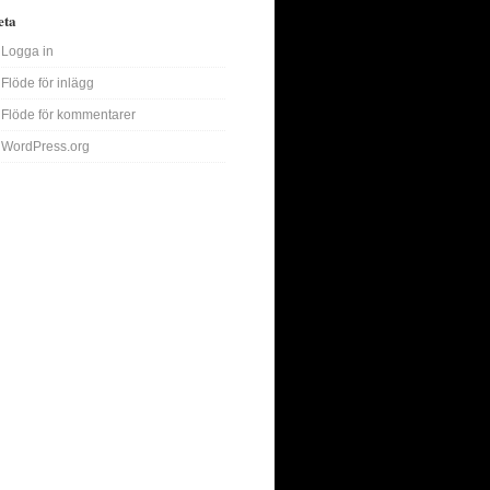
eta
Logga in
Flöde för inlägg
Flöde för kommentarer
WordPress.org