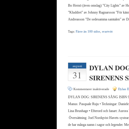
Bo Hernö (även omslag) ”City Lights” av 
”Kluddret” av Johnny Ragnarsson ”För kän
Andreasson ”De sedesamma samtalen” av D
Tags:
Färre än 100 sidor
,
svartvitt
DYLAN DOG
augusti
31
SIRENENS 
för
Kommentarer inaktiverade
Dylan 
DYLAN
DYLAN DOG: SIRENENS SÅNG ISBN 97
DOG:
Manus: Pasquale Ruju • Teckningar: Daniele
SIRENENS
Lina Brunhage • Efterord och fanart: Aurora
SÅNG
Översättning: Joel Nordqvist Havets systrar,
de har många namn i sagor och legender. Me