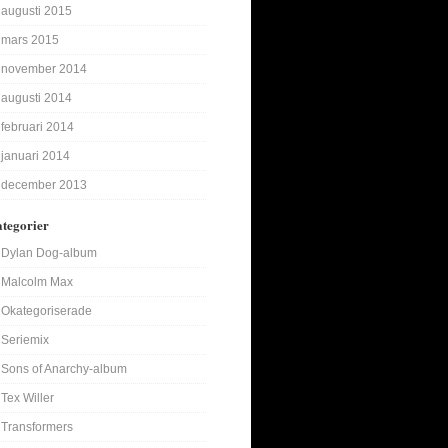
augusti 2015
mars 2015
november 2014
augusti 2014
februari 2014
januari 2014
december 2013
tegorier
Dylan Dog-album
Malcolm Max
Okategoriserade
Seriemix
Sons of Anarchy-album
Tex Willer
Transformers