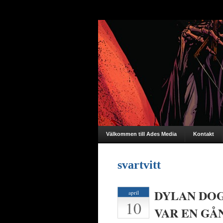
Välkommen till Ades Media
Kontakt
svartvitt
DYLAN DOG
april
10
VAR EN G