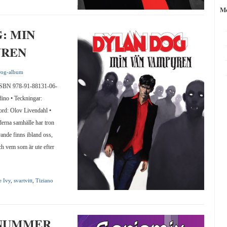
M
: MIN
YREN
Dog-album
N 978-91-88131-06-
ino • Teckningar:
ord: Olov Livendahl •
erna samhälle har tron
ande finns ibland oss,
h vem som är ute efter
 Ivy
,
svartvitt
,
Tiziano
 NUMMER