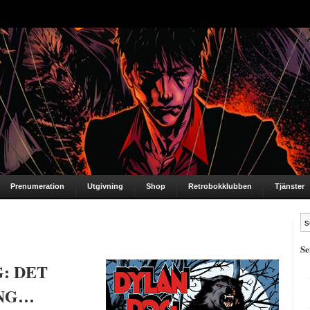
Prenumeration
Utgivning
Shop
Retrobokklubben
Tjänster
Se
: DET
ÅNG…