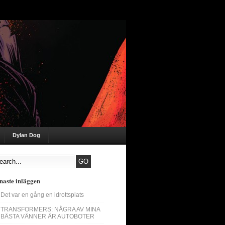
Dylan Dog
naste inläggen
Det var en gång en idrottsplats
TRANSFORMERS: NÅGRA AV MINA
BÄSTA VÄNNER ÄR AUTOBOTER