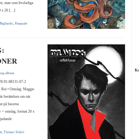
n, utan som livsfarliga
0 x 26 […]
Bigliardo
,
Pasquale
:
ONER
Ka
Dog-album
-91-88131-07-2
o Roi • Omslag: Maggie
ER
är berättelsen om när
lut på fasorna
v + omslag, format 20 x
bjudande
tt
,
Tiziano Sclavi