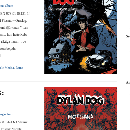
Dog-album
 978-91-88131-14-
 Piccatto • Omslag:
sponi Björkman ”…en
ogen… hon hette Reba
Se
 riktiga namn… de
om betyder
]
ele Medda
,
Reine
Ar
:
Dog-album
8131-13-3 Manus:
 Omslag: Mirelle