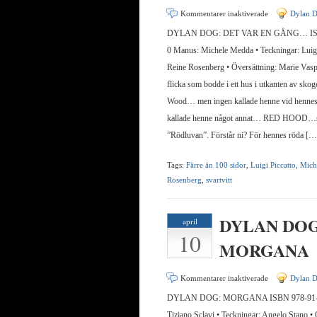
för
Kommentarer inaktiverade
Dylan 
DYLAN
DYLAN DOG: DET VAR EN GÅNG… ISBN
DOG:
0 Manus: Michele Medda • Teckningar: Luigi
DET
Reine Rosenberg • Översättning: Marie Va
VAR
flicka som bodde i ett hus i utkanten av sk
EN
Wood… men ingen kallade henne vid hennes
GÅNG…
kallade henne något annat… RED HOOD…s
”Rödluvan”. Förstår ni? För hennes röda […
Tags:
Färre än 100 sidor
,
Luigi Piccatto
,
Mich
Rosenberg
,
svartvitt
DYLAN DOG
april
10
MORGANA
för
Kommentarer inaktiverade
Dylan 
DYLAN
DYLAN DOG: MORGANA ISBN 978-91-8
DOG:
Tiziano Sclavi • Teckningar: Angelo Stano •