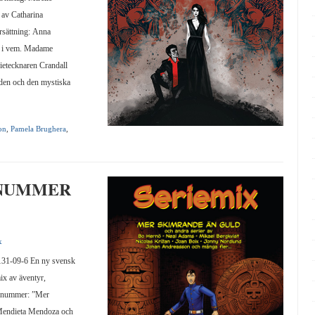
 av Catharina
rsättning: Anna
e i vem. Madame
rietecknaren Crandall
den och den mystiska
on
,
Pamela Brughera
,
 NUMMER
x
-09-6 En ny svensk
ix av äventyr,
ta nummer: ”Mer
Mendieta Mendoza och