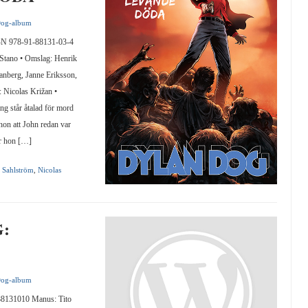
Dog-album
978-91-88131-03-4
 Stano • Omslag: Henrik
anberg, Janne Eriksson,
 Nicolas Križan •
g står åtalad för mord
 hon att John redan var
r hon […]
 Sahlström
,
Nicolas
:
Dog-album
31010 Manus: Tito